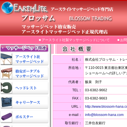
■ アースライト社製マッサージベッドについて
■ お
社名：
株式会社ブロッサム・トレ
所在地：
〒110-0015 東京都台東区
ショールームへの詳しいア
代表者：
飯泉 則子
TEL：
03-6382-9662
FAX：
03-6382-9663
URL：
http://www.blossom-hana.
e-mail：
info@blossom-hana.com
取引銀行：
三井住友銀行