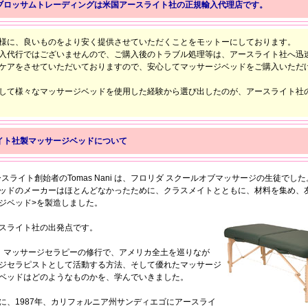
ブロッサムトレーディングは米国アースライト社の正規輸入代理店です。
様に、良いものをより安く提供させていただくことをモットーにしております。
入代行ではございませんので、ご購入後のトラブル処理等は、アースライト社へ迅
ケアをさせていただいておりますので、安心してマッサージベッドをご購入いただ
して様々なマッサージベッドを使用した経験から選び出したのが、アースライト社
イト社製マッサージベッドについて
ースライト創始者のTomas Nani は、フロリダ スクールオブマッサージの生徒でし
ッドのメーカーはほとんどなかったために、クラスメイトとともに、材料を集め、
ジベッド>を製造しました。
スライト社の出発点です。
、マッサージセラピーの修行で、アメリカ全土を巡りなが
ジセラピストとして活動する方法、そして優れたマッサージ
ベッドはどのようなものかを、学んでいきました。
に、1987年、カリフォルニア州サンディエゴにアースライ