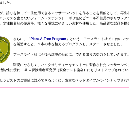
ました。
が、誇りを持って一生使用できるマッサージベッドを作ることを目的として、再生
ロンガスを含まないフォーム（スポンジ）、ポリ塩化ビニール不使用のポリウレタ
、水性接着剤の使用等、様々な環境にやさしい素材を使用した、高品質な製品を提
さらに、「
Plant-A-Tree Program
」という、アースライト社で１台のマッ
を製造すると、１本の木を植えるプログラムも、スタートさせました。
アースライト社は今後も環境のために、できる限りの努力をしていきます
環境にやさしく、ハイクオリティーをモットーに製作されたマッサージベ
機能性に優れ、UL＝保険業者研究所（安全テスト協会）にもリストアップされてい
セラピストのご要望に対応できるように、豊富なベッドタイプがラインナップされ