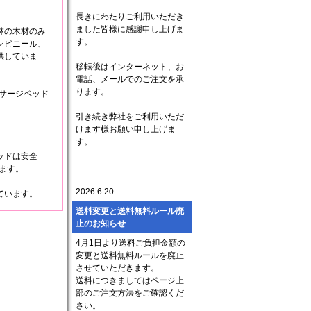
長きにわたりご利用いただき
ました皆様に感謝申し上げま
林の木材のみ
す。
ンビニール、
供していま
移転後はインターネット、お
電話、メールでのご注文を承
ります。
サージベッド
引き続き弊社をご利用いただ
けます様お願い申し上げま
。
す。
ッドは安全
ます。
2026.6.20
ています。
送料変更と送料無料ルール廃
止のお知らせ
4月1日より送料ご負担金額の
変更と送料無料ルールを廃止
させていただきます。
送料につきましてはページ上
部のご注文方法をご確認くだ
さい。