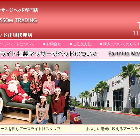
サージベッドについて
■ お問合せ
■ ご注文方法
■ 購入についてのＱ＆
ロースを囲むアースライト社スタッフ
まぶしい陽光に映えるアースラ