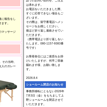
話でのお問い合わせ、ご注文
は承れます。
お電話をいただきました際、
すぐに応答できない場合もご
ざいます。
速に報告をし
その際は、留守番電話へメッ
けます。
セージをお残しください。
後ほど折り返し連絡させてい
のマッサージ
ただきます。
（携帯電話より折り返しをい
たします。080-1157-9383番
号です）
お客様各位にはご迷惑をお掛
けいたしますが、何卒ご容赦
た。その当時、
賜れます様、お願い致しま
友人のガレー
す。
2026.8.4
ショールーム閉店のお知らせ
事務所移転にともない2026年
7月3日（金）をもちまして上
野ショールームを閉店させて
いただきます。