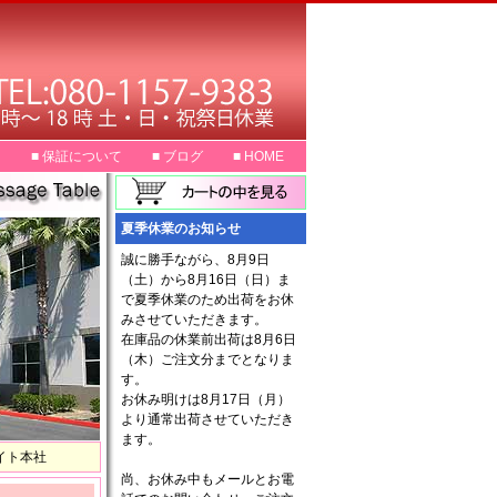
Ａ
■ 保証について
■ ブログ
■ HOME
夏季休業のお知らせ
誠に勝手ながら、8月9日
（土）から8月16日（日）ま
で夏季休業のため出荷をお休
みさせていただきます。
在庫品の休業前出荷は8月6日
（木）ご注文分までとなりま
す。
お休み明けは8月17日（月）
より通常出荷させていただき
ます。
イト本社
尚、お休み中もメールとお電