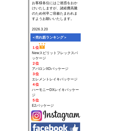
お客様各位にはご迷惑をおか
けいたしますが、諸経費高騰
のため何卒ご容赦たまわれま
すようお願いいたします。
2026.3.20
＜売れ筋ランキング＞
１位
Newスピリットフレックスパ
ッケージ
２位
アバロンXDパッケージ
３位
エレメントレイキパッケージ
４位
ハーモニーDXレイキパッケー
ジ
５位
E2パッケージ